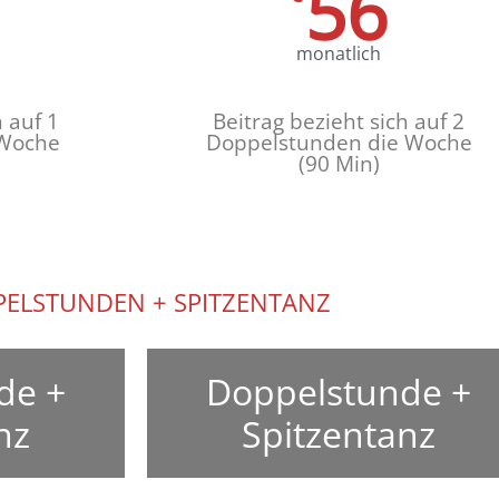
56
monatlich
h auf
1
Beitrag bezieht sich auf
2
Woche
Doppelstunden
die Woche
(90 Min)
ELSTUNDEN + SPITZENTANZ
de +
Doppelstunde +
nz
Spitzentanz