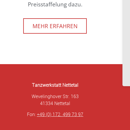
Preisstaffelung dazu.
MEHR ERFAHREN
Tanzwerkstatt Nettetal
Wevelinghover Str. 163
41334 Nettetal
Fon:
+49 (0) 172. 499 73 97