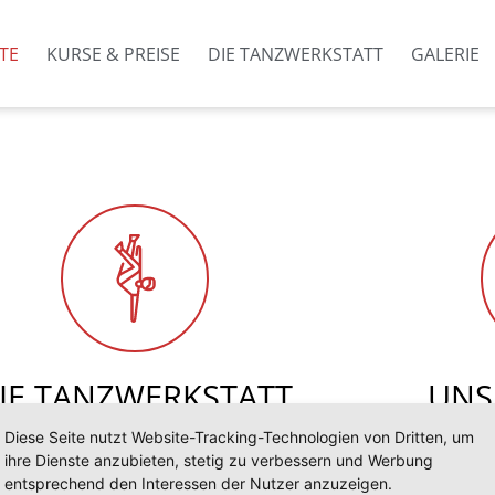
TE
KURSE & PREISE
DIE TANZWERKSTATT
GALERIE
IE TANZWERKSTATT
UNS
Diese Seite nutzt Website-Tracking-Technologien von Dritten, um
Erfahre mehr über unsere
Im Laufe 
ihre Dienste anzubieten, stetig zu verbessern und Werbung
nzwerkstatt und die Menschen
Bildmateria
entsprechend den Interessen der Nutzer anzuzeigen.