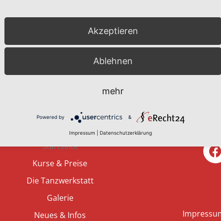
(Dozenten) dahinter.
Kurs
Akzeptieren
MEHR ERFAHREN
M
Ablehnen
mehr
Powered by
&
Impressum
|
Datenschutzerklärung
Startseite
Kurse & Preise
Die Tanzwerkstatt
Galerie
Impressu
Neues & Infos