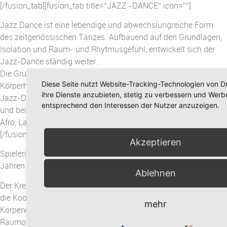
[/fusion_tab][fusion_tab title=“JAZZ -DANCE“ icon=““]
Jazz Dance ist eine lebendige und abwechslungreiche Form
des zeitgenössischen Tanzes. Aufbauend auf den Grundlagen,
Isolation und Raum- und Rhytmusgefühl, entwickelt sich der
Jazz-Dance ständig weiter.
Die Grundübungen auf der Basis des Balletts vermitteln gute
Diese Seite nutzt Website-Tracking-Technologien von Dr
Körperhaltung, Kraft und Geschmeidigkeit.
ihre Dienste anzubieten, stetig zu verbessern und Wer
Jazz-Dancw Choreographien sind sehr unterschiedlich
entsprechend den Interessen der Nutzer anzuzeigen.
und beinhalten Elemente aus den Bereichen Modern-Dance,
Afro, Latin und Musical Dance.
[/fusion_tab][fusion_tab title=“KINDERTANZ“ icon=““]
Akzeptieren
Spielerische Bewegungsförderung für Kinder im Alter von 3-5
Jahren
Ablehnen
Der Kreative Kindertanz fördert fantasievoll und altersgerecht
die Koordination, Beweglichkeit und eigene
mehr
Körperwahrnehmung Ihrer Kinder. Er behandelt die Bereiche
Raumorientierung, Dynamik von Bewegung und Rhythmik und