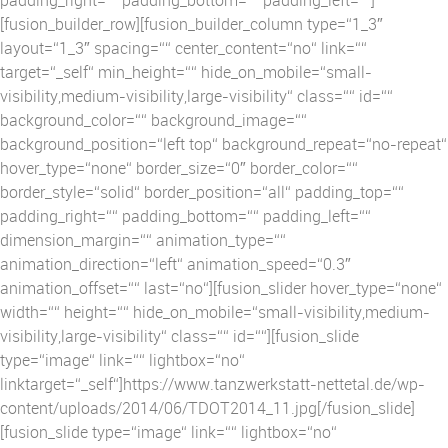
[fusion_builder_row][fusion_builder_column type=“1_3″
layout=“1_3″ spacing=““ center_content=“no“ link=““
target=“_self“ min_height=““ hide_on_mobile=“small-
visibility,medium-visibility,large-visibility“ class=““ id=““
background_color=““ background_image=““
background_position=“left top“ background_repeat=“no-repeat“
hover_type=“none“ border_size=“0″ border_color=““
border_style=“solid“ border_position=“all“ padding_top=““
padding_right=““ padding_bottom=““ padding_left=““
dimension_margin=““ animation_type=““
animation_direction=“left“ animation_speed=“0.3″
animation_offset=““ last=“no“][fusion_slider hover_type=“none“
width=““ height=““ hide_on_mobile=“small-visibility,medium-
visibility,large-visibility“ class=““ id=““][fusion_slide
type=“image“ link=““ lightbox=“no“
linktarget=“_self“]https://www.tanzwerkstatt-nettetal.de/wp-
content/uploads/2014/06/TDOT2014_11.jpg[/fusion_slide]
[fusion_slide type=“image“ link=““ lightbox=“no“