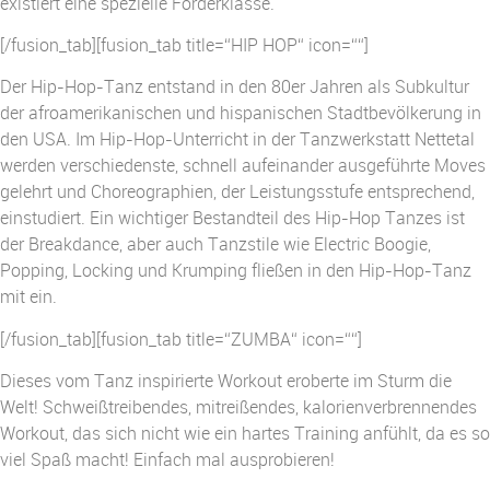
existiert eine spezielle Förderklasse.
[/fusion_tab][fusion_tab title=“HIP HOP“ icon=““]
Der Hip-Hop-Tanz entstand in den 80er Jahren als Subkultur
der afroamerikanischen und hispanischen Stadtbevölkerung in
den USA. Im Hip-Hop-Unterricht in der Tanzwerkstatt Nettetal
werden verschiedenste, schnell aufeinander ausgeführte Moves
gelehrt und Choreographien, der Leistungsstufe entsprechend,
einstudiert. Ein wichtiger Bestandteil des Hip-Hop Tanzes ist
der Breakdance, aber auch Tanzstile wie Electric Boogie,
Popping, Locking und Krumping fließen in den Hip-Hop-Tanz
mit ein.
[/fusion_tab][fusion_tab title=“ZUMBA“ icon=““]
Dieses vom Tanz inspirierte Workout eroberte im Sturm die
Welt! Schweißtreibendes, mitreißendes, kalorienverbrennendes
Workout, das sich nicht wie ein hartes Training anfühlt, da es so
viel Spaß macht! Einfach mal ausprobieren!