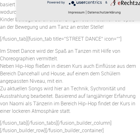
Powered by
&
basiert auf der Freude an Bewegung, Tanz, Musik und Spiel,
wodurch er zur positiven und ganzheitlichen Entwicklung der
Impressum
|
Datenschutzerklärung
Kinder beiträgt. Bei all diesen Dingen steht natürlich der Spaß
an der Bewegung und am Tanz an erster Stelle!
[/fusion_tab][fusion_tab title=“STREET DANCE“ icon=““]
Im Street Dance wird der Spaß an Tanzen mit Hilfe von
Choreographien vermittelt.
Neben Hip-Hop fließen in diesen Kurs auch Einflüsse aus dem
Bereich Dancehall und House, auf einem dem Schülern
angepassten Niveau, mit ein.
Zu aktuellen Songs wird hier an Technik, Sychronität und
Ausstrahlung bearbeitet. Basierend auf langjähriger Erfahrung
von Naomi als Tänzerin im Bereich Hip-Hop findet der Kurs in
einer lockeren Atmosphäre statt.
[/fusion_tab][/fusion_tabs][/fusion_builder_column]
[/fusion_builder_row][/fusion_builder_container]