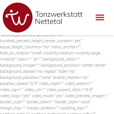
[fusion_builder_container hundred_percent=“no“
hundred_percent_height=“no“
hundred_percent_height_scroll=“no“
hundred_percent_height_center_content=“yes“
equal_height_columns=“no“ menu_anchor=““
hide_on_mobile=“small-visibility,medium-visibility,large-
visibility“ class=““ id=““ background_color=““
background_image=““ background_position=“center center“
background_repeat=“no-repeat“ fade=“no“
background_parallax=“none“ enable_mobile=“no“
parallax_speed=“0.3″ video_mp4=““ video_webm=““
video_ogv=““ video_url=““ video_aspect_ratio=“16:9″
video_loop=“yes“ video_mute=“yes“ video_preview_image=““
border_size=““ border_color=““ border_style=“solid“
margin_top=““ margin_bottom=““ padding_top=““
padding_right=““ padding_bottom=““ padding_left=““]