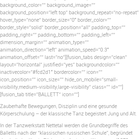
background_color=““ background_image=““
background_position=“left top“ background_repeat=“no-repeat“
hover_type=“none“ border_size=“0″ border_color=““
border_style=“solid“ border_position=“all“ padding_top=““
padding_right=““ padding_bottom=““ padding_left=““
dimension_margin=““ animation_type=““
animation_direction=“left“ animation_speed=“0.3″
animation_offset=““ last=“no“][fusion_tabs design=“clean“
layout=“horizontal“ justified=“yes“ backgroundcolor=““
inactivecolor=“#fcd2d1″ bordercolor=““ icon=““
icon_position=““ icon_size=““ hide_on_mobile=“small-
visibility,medium-visibility,large-visibility“ class=““ id=““]
[fusion_tab title=“BALLETT“ icon=““]
Zauberhafte Bewegungen, Disziplin und eine gesunde
Körperschulung – der klassische Tanz begeistert Jung und Alt.
In der Tanzwerkstatt Nettetal werden die Grundbegriffe des
Balletts nach der “klassischen russischen Schule”, begründet